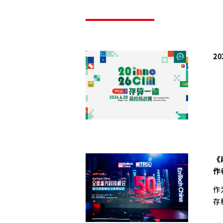
2
《
作
作
存