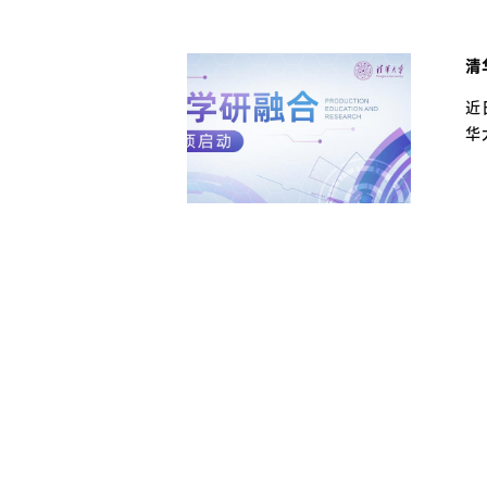
清
近
华