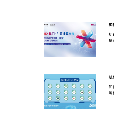
知
初
探
杭
知
地