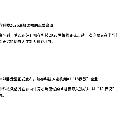
存科技2026届校园招聘正式启动
来乍到，梦想正好！知存科技2026届校招正式启动。欢迎愿意在半
索研究的优秀人才加入知存科技。
州AI卧龙图正式发布，知存科技入选杭州AI“18罗汉”企业
存科技凭借其在存内计算芯片领域的卓越表现入选杭州 AI“18 罗汉
位。